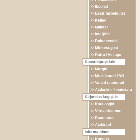
Ikoonid
Eesti Tarbekunst
Kellad
Militaar
Interjöör
Dokumendid
Mitmesugust
Retro / Vintage
Koostööprojektid
Margid
Mudelautod 1/43
Vanad raamatud
Ajalooline kinnisvara
Kirjandus kogujale
Kataloogid
Virtuaalraamat
Raamatud
Ajakirjad
Informatsioon
Kontakt