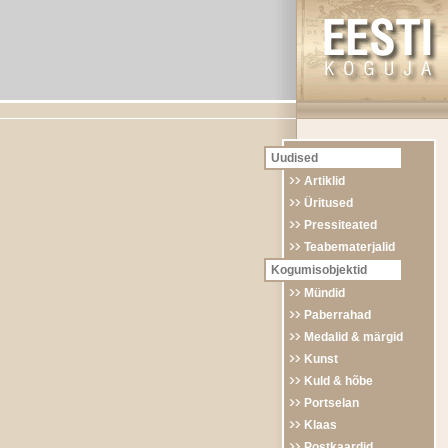
Uudised
Artiklid
Üritused
Pressiteated
Teabematerjalid
Kogumisobjektid
Mündid
Paberrahad
Medalid & märgid
Kunst
Kuld & hõbe
Portselan
Klaas
Postkaardid