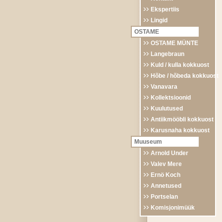
Ekspertiis
Lingid
OSTAME
OSTAME MÜNTE
Langebraun
Kuld / kulla kokkuost
Hõbe / hõbeda kokkuost
Vanavara
Kollektsioonid
Kuulutused
Antiikmööbli kokkuost
Karusnaha kokkuost
Muuseum
Arnold Under
Valev Mere
Ernö Koch
Annetused
Portselan
Komisjonimüük