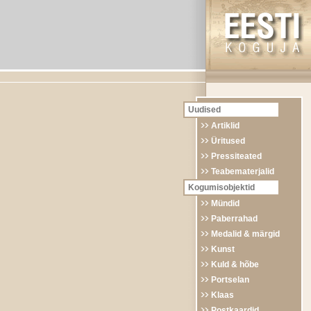
Uudised
Artiklid
Üritused
Pressiteated
Teabematerjalid
Kogumisobjektid
Mündid
Paberrahad
Medalid & märgid
Kunst
Kuld & hõbe
Portselan
Klaas
Postkaardid