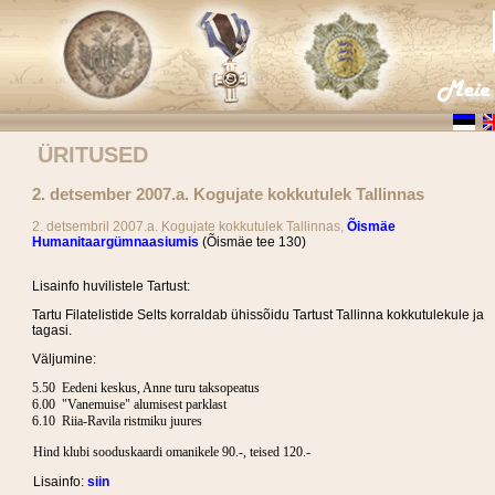
ÜRITUSED
2. detsember 2007.a. Kogujate kokkutulek Tallinnas
2. detsembril 2007.a. Kogujate kokkutulek Tallinnas,
Õismäe
Humanitaargümnaasiumis
(Õismäe tee 130)
Lisainfo huvilistele Tartust:
Tartu Filatelistide Selts korraldab ühissõidu Tartust Tallinna kokkutulekule ja
tagasi.
Väljumine:
5.50 Eedeni keskus, Anne turu taksopeatus
6.00 "Vanemuise" alumisest parklast
6.10 Riia-Ravila ristmiku juures
Hind klubi sooduskaardi omanikele 90.-, teised 120.-
Lisainfo:
siin