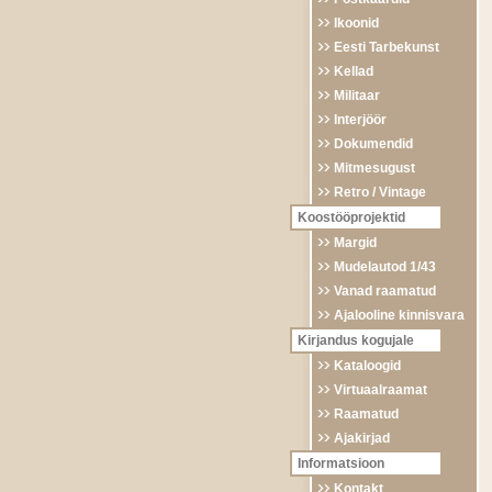
Ikoonid
Eesti Tarbekunst
Kellad
Militaar
Interjöör
Dokumendid
Mitmesugust
Retro / Vintage
Koostööprojektid
Margid
Mudelautod 1/43
Vanad raamatud
Ajalooline kinnisvara
Kirjandus kogujale
Kataloogid
Virtuaalraamat
Raamatud
Ajakirjad
Informatsioon
Kontakt