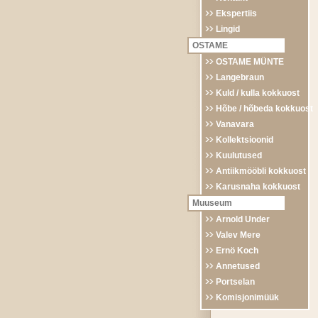
Ekspertiis
Lingid
OSTAME
OSTAME MÜNTE
Langebraun
Kuld / kulla kokkuost
Hõbe / hõbeda kokkuost
Vanavara
Kollektsioonid
Kuulutused
Antiikmööbli kokkuost
Karusnaha kokkuost
Muuseum
Arnold Under
Valev Mere
Ernö Koch
Annetused
Portselan
Komisjonimüük