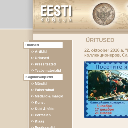
ÜRITUSED
Uudised
22. oktoober 2016.a
Artiklid
коллекционеров, Са
Üritused
Pressiteated
Teabematerjalid
Kogumisobjektid
Mündid
Paberrahad
Medalid & märgid
Kunst
Kuld & hõbe
Portselan
Klaas
Postkaardid