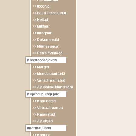
Ikoonid
Eesti Tarbekunst
Kellad
Militaar
Interjöör
Dokumendid
Mitmesugust
Retro / Vintage
Koostööprojektid
Margid
Mudelautod 1/43
Vanad raamatud
Ajalooline kinnisvara
Kirjandus kogujale
Kataloogid
Virtuaalraamat
Raamatud
Ajakirjad
Informatsioon
Kontakt