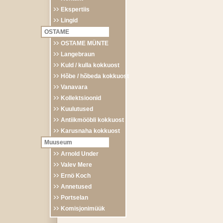
Ekspertiis
Lingid
OSTAME
OSTAME MÜNTE
Langebraun
Kuld / kulla kokkuost
Hõbe / hõbeda kokkuost
Vanavara
Kollektsioonid
Kuulutused
Antiikmööbli kokkuost
Karusnaha kokkuost
Muuseum
Arnold Under
Valev Mere
Ernö Koch
Annetused
Portselan
Komisjonimüük