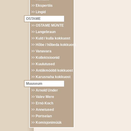
Ekspertiis
Lingid
OSTAME
OSTAME MÜNTE
Langebraun
Kuld / kulla kokkuost
Hõbe / hõbeda kokkuost
Vanavara
Kollektsioonid
Kuulutused
Antiikmööbli kokkuost
Karusnaha kokkuost
Muuseum
Arnold Under
Valev Mere
Ernö Koch
Annetused
Portselan
Komisjonimüük