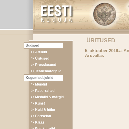
ÜRITUSED
Uudised
5. oktoober 2019.a. An
Artiklid
Aruvallas
Üritused
Pressiteated
Teabematerjalid
Kogumisobjektid
Mündid
Paberrahad
Medalid & märgid
Kunst
Kuld & hõbe
Portselan
Klaas
Postkaardid