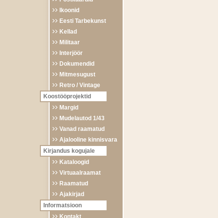
Ikoonid
Eesti Tarbekunst
Kellad
Militaar
Interjöör
Dokumendid
Mitmesugust
Retro / Vintage
Koostööprojektid
Margid
Mudelautod 1/43
Vanad raamatud
Ajalooline kinnisvara
Kirjandus kogujale
Kataloogid
Virtuaalraamat
Raamatud
Ajakirjad
Informatsioon
Kontakt