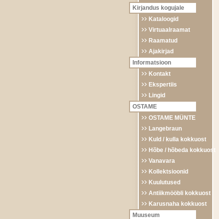
Kirjandus kogujale
Kataloogid
Virtuaalraamat
Raamatud
Ajakirjad
Informatsioon
Kontakt
Ekspertiis
Lingid
OSTAME
OSTAME MÜNTE
Langebraun
Kuld / kulla kokkuost
Hõbe / hõbeda kokkuost
Vanavara
Kollektsioonid
Kuulutused
Antiikmööbli kokkuost
Karusnaha kokkuost
Muuseum