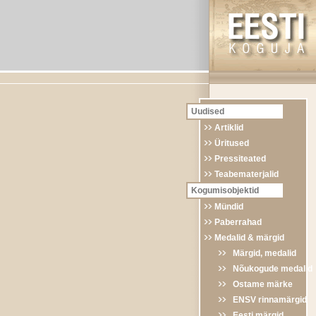
Uudised
Artiklid
Üritused
Pressiteated
Teabematerjalid
Kogumisobjektid
Mündid
Paberrahad
Medalid & märgid
Märgid, medalid
Nõukogude medalid
Ostame märke
ENSV rinnamärgid
Eesti märgid