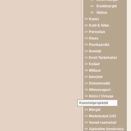
Koolimärgid
Näitus
Kunst
Kuld & hõbe
Portselan
Klaas
Postkaardid
Ikoonid
Eesti Tarbekunst
Kellad
Militaar
Interjöör
Dokumendid
Mitmesugust
Retro / Vintage
Koostööprojektid
Margid
Mudelautod 1/43
Vanad raamatud
Ajalooline kinnisvara